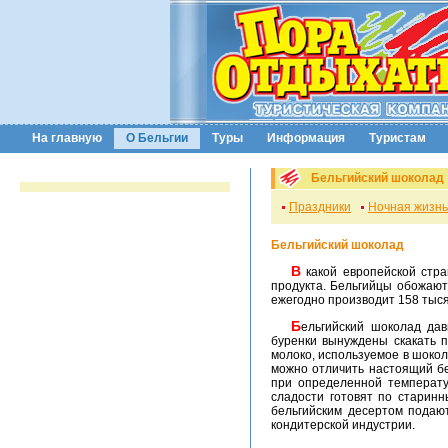
На главную
О Бельгии
Туры
Информация
Туристам
Бельгийский шоколад
Праздники
Ночная жизнь
Бельгийский шоколад
В какой европейской стране пахнет горячим шоколадом со сливками? Конечно в Бельгии, где каждый житель в год потребляет не менее 12 килограммов этого ароматного
продукта. Бельгийцы обожают
ежегодно производит 158 тыся
Бельгийский шоколад давно превзошел швейцарский по аромату, вкусу и неповторимой сливочности. Еще бы! Швейцарские
буренки вынуждены скакать п
молоко, используемое в шокол
можно отличить настоящий бе
при определенной температу
сладости готовят по старин
бельгийским десертом подаю
кондитерской индустрии.