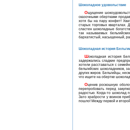
Шоколадное удовольствие
Ощущение шокоудовольствия усилится, если, оказавшись в Брюсселе, поскорее направиться в центр города, туда, где шуршат
сказочными обертками продав
хотя бы на пару конфет! Хва
старых торговых кварталах. 
сластен шоколадные богатств
так называемых бельгийски
бархатистый, насыщенный, ра
Шоколадная история Бельги
Шоколадная история Бельгии не такая уж многолетняя - кондитерские здесь появились только в середине XIX века, однако
задержались сладкие предпри
хотели расставаться с семей
бельгийских шоколадников, з
других жиров. Бельгийцы, нес
что ищите на обертке шоколад
Оценив роскошную оболочку, вкушайте содержимое: кремово-апельсиновую начинку, мокко-мусс и коньячную тянучку, притаившиеся внутри конфет. Непременно нужно все
перепробовать перед закупк
радостью. Когда-то шоколад 
Зато храбрости у воинов при
пошло! Между первой и второй.