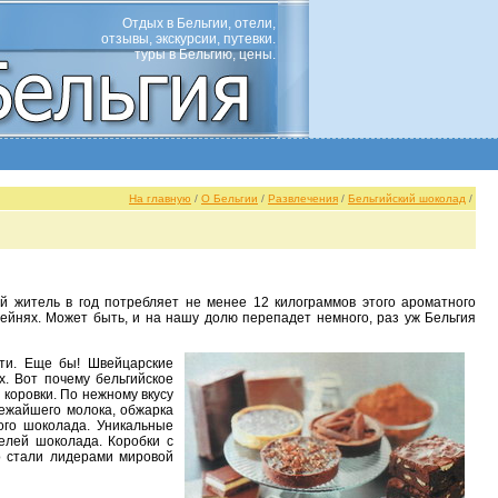
Отдых в Бельгии, отели,
отзывы, экскурсии, путевки.
туры в Бельгию, цены.
На главную
/
О Бельгии
/
Развлечения
/
Бельгийский шоколад
/
йнях. Может быть, и на нашу долю перепадет немного, раз уж Бельгия
х. Вот почему бельгийское
 коровки. По нежному вкусу
вежайшего молока, обжарка
ого шоколада. Уникальные
елей шоколада. Коробки с
о стали лидерами мировой