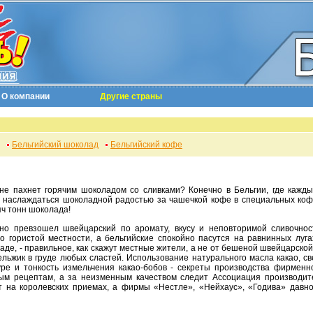
О компании
Другие страны
Бельгийский шоколад
Бельгийский кофе
 наслаждаться шоколадной радостью за чашечкой кофе в специальных кофе
ч тонн шоколада!
о гористой местности, а бельгийские спокойно пасутся на равнинных луга
аде, - правильное, как скажут местные жители, а не от бешеной швейцарской
льжик в груде любых сластей. Использование натурального масла какао, с
ре и тонкость измельчения какао-бобов - секреты производства фирменн
ным рецептам, а за неизменным качеством следит Ассоциация производит
т на королевских приемах, а фирмы «Нестле», «Нейхаус», «Годива» давн