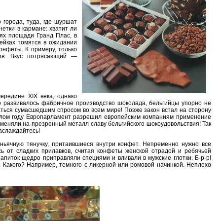
етки в кармане: хватит ли
ях площади Гранд Плас, в
чейках томятся в ожидании
онфеты. К примеру, только
тов. Вкус потрясающий —
но развивалось фабричное производство шоколада, бельгийцы упорно не
аться сумасшедшим спросом во всем мире! Позже закон встал на сторону
ошлом году Европарламент разрешил европейским компаниям применение
оменяли на презренный металл славу бельгийского шокоудовольствия! Так
аслаждайтесь!
сь от сладких прилавков, считая конфеты женской отрадой и ребячьей
апиток щедро приправляли специями и вливали в мужские глотки. Б-р-р!
. Какого? Например, темного с ликерной или ромовой начинкой. Неплохо