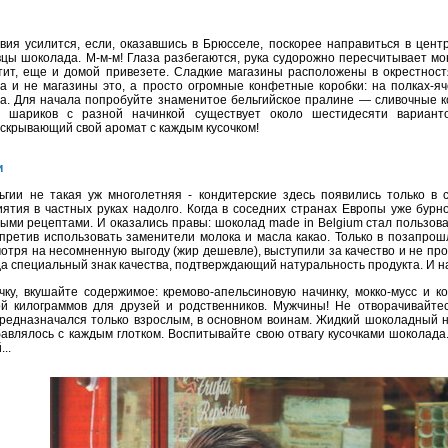
цы шоколада. М-м-м! Глаза разбегаются, рука судорожно пересчитывает мон
тит, еще и домой привезете. Сладкие магазины расположены в окрестност
Да и не магазины это, а просто огромные конфетные коробки: на полках-я
а. Для начала попробуйте знаменитое бельгийское пралине — сливочные к
х шариков с разной начинкой существует около шестидесяти вариан
скрывающий свой аромат с каждым кусочком!
и
ятия в частных руках надолго. Когда в соседних странах Европы уже бур
ными рецептами. И оказались правы: шоколад made in Belgium стал пользов
апретив использовать заменители молока и масла какао. Только в позапр
мотря на несомненную выгоду (жир дешевле), выступили за качество и не пр
а специальный знак качества, подтверждающий натуральность продукта. И н
ой килограммов для друзей и родственников. Мужчины! Не отворачивайте
предназначался только взрослым, в основном воинам. Жидкий шоколадный н
бавлялось с каждым глотком. Воспитывайте свою отвагу кусочками шоколада
..