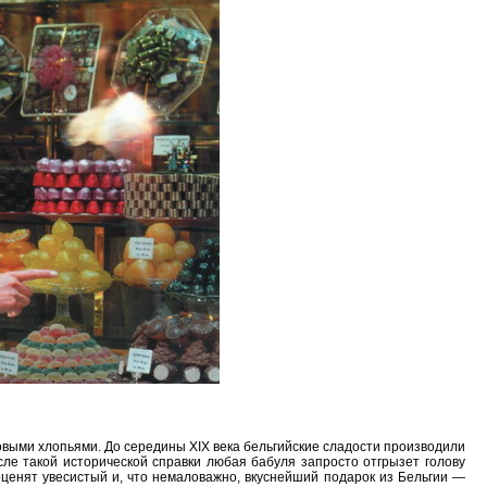
ле такой исторической справки любая бабуля запросто отгрызет голову
оценят увесистый и, что немаловажно, вкуснейший подарок из Бельгии —