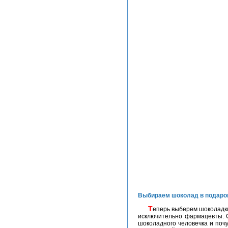
Выбираем шоколад в подаро
Теперь выберем шоколадки дамам. Даже старушки в буклях с удовольствием отведают трюфели с кокосовыми хлопьями. До середины XIX века бельгийские сладости производили
исключительно фармацевты. С
шоколадного человечка и почу