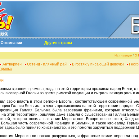
О компании
Другие страны
На главную
/
О 
Антверпен
Остенд - пляжный рай
В гостях у писающей девочки
Геог
справка
ии
рнями в ранние времена, когда на этой территории проживал народ Белги, о
ли в северной Галлии во время римской оккупации и сыграли важную роль в и
нцию Галлия Бельгика, в честь проживавших на этой территории народов. 
провинция Галлия Бельгика была завоевана франками, которые относили
 на этой территории, римляне даже забыли о существовании Галлии Бельги
елей, которая носила название Меровингов. Вскоре после этого, Хлодвигу
 Большая часть современной Франции и Бельгии, а также юго-запад Герм
ет здесь было принято христианство, и это помогло заручиться поддержкой Ц