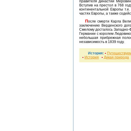
правителя династии Меровинг
Вступив на престол в 768 го
континентальной Европы т.е
частях Европы, а также содейс
После смерти Карла Великого империя стала распадаться, начались частые войны и междоусобицы его внуков. Все это привело к
заключению Верденского дого
Смелому досталось Западно-Ф
Германии с королем Людовиком
небольшая прибрежная полос
независимость в 1839 году.
История:
Путешествуем
История
Дикая природа