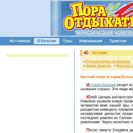
На главную
О Бельгии
Туры
Информация
Туристам
История
Путешествуем по Бельгии
Дикая природа
Краткая 
Краткий очерк истории Бельг
История Бельгии
уходит ко
название страны. Эти люди жи
Юлий Цезарь распространил свою власть в этом регионе Европы, соответствующем современной Бельгии в 57 году до нашей эры.
Римляне назвали новую прови
четвертом веке нашей эры, 
расцветом немецкого племени
независимая династия правит
последних римлян из Галлии.
римлянами. Через несколько л
После смерти Хлодвига династия Меровингов начала разрушаться, и франкские земли перешли под власть Пипина III, последнего