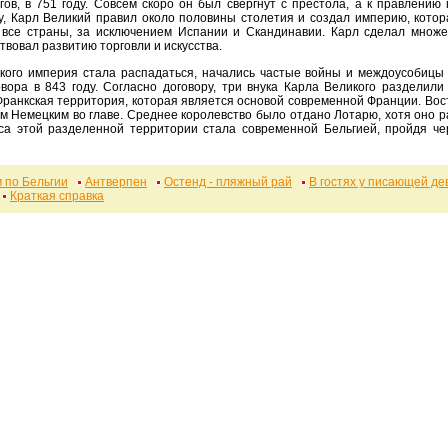
ов, в 751 году. Совсем скоро он был свергнут с престола, а к правлению
ду, Карл Великий правил около половины столетия и создал империю, кото
. все страны, за исключением Испании и Скандинавии. Карл сделал множе
твовал развитию торговли и искусства.
вора в 843 году. Согласно договору, три внука Карла Великого разделил
ранкская территория, которая является основой современной Франции. Вос
 Немецким во главе. Среднее королевство было отдано Лотарю, хотя оно ра
а этой разделенной территории стала современной Бельгией, пройдя че
 по Бельгии
Антверпен
Остенд - пляжный рай
В гостях у писающей де
Краткая справка