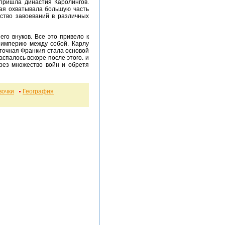
 пришла династия Каролингов.
рая охватывала большую часть
ство завоеваний в различных
и империю между собой. Карлу
точная Франкия стала основой
спалось вскоре после этого. и
рез множество войн и обретя
вочки
География