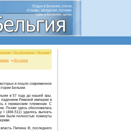
Отдых в Бельгии, отели,
отзывы, экскурсии, путевки.
туры в Бельгию, цены.
Бельгии
/
Это интересно
/
История
/
рафия
История
т которых и пошло современное
стории Бельгии.
С падением Римской империи в
сь к германским племенам. С
ки. Позже здесь обосновалась
 I (466-511) удалось выгнать
ании были полностью покинуты
еркви.